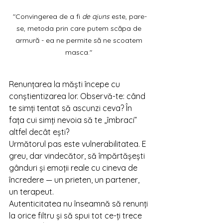
"Convingerea de a fi 
de ajuns 
este, pare-
se, metoda prin care putem scăpa de 
armură - ea ne permite să ne scoatem 
masca." 
Renunțarea la măști începe cu 
conștientizarea lor. Observă-te: când 
te simți tentat să ascunzi ceva? În 
fața cui simți nevoia să te „îmbraci” 
altfel decât ești?
Următorul pas este vulnerabilitatea. E 
greu, dar vindecător, să împărtășești 
gânduri și emoții reale cu cineva de 
încredere — un prieten, un partener, 
un terapeut.
Autenticitatea nu înseamnă să renunți 
la orice filtru și să spui tot ce-ți trece 