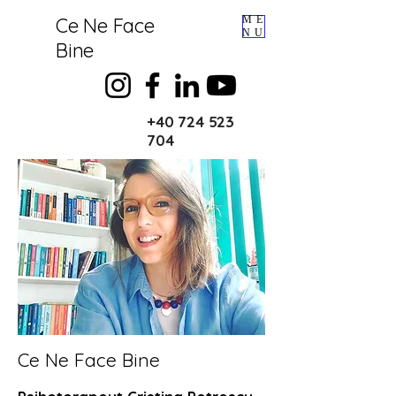
Ce Ne Face
ME
NU
Bine
+40 724 523
704
Ce Ne Face Bine