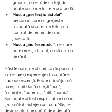
grupului, care râde cu toți, dar 
poate ascunde tristețe profundă.
Masca „perfecționistului”
: 
persoana care nu greșește 
niciodată și care ține totul sub 
control, de teama de a nu fi 
judecată.
Masca „indiferentului”
: cel care 
pare rece și distant, ca să nu mai 
fie rănit.
Măștile apar, de obicei, ca răspunsuri 
la mesaje și experiențe din copilărie 
sau adolescență. Poate ai învățat că 
nu ești iubit dacă nu ești "bun", 
"cuminte", "puternic", "util", "harnic". 
Sau poate ai fost respins atunci când 
ți-ai arătat tristețea ori furia. Măștile 
devin scuturi: ne apără de judecată, 