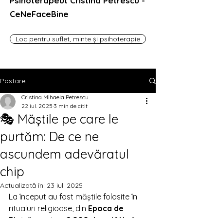
Psihoterapeut Cristina Petrescu -
CeNeFaceBine
Loc pentru suflet, minte și psihoterapie
Postare
Cristina Mihaela Petrescu
22 iul. 2025
3 min de citit
🎭 Măștile pe care le
purtăm: De ce ne
ascundem adevăratul
chip
Actualizată în:
23 iul. 2025
La început au fost măștile folosite în 
ritualuri religioase, din 
Epoca de 