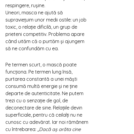
respingere, rușine.
Uneori, masca ne ajută să 
supraviețuim unor medii ostile: un job 
toxic, o relație dificilă, un grup de 
prieteni competitiv. Problema apare 
când uităm că o purtăm și ajungem 
să ne confundăm cu ea.
Pe termen scurt, o mască poate 
funcționa. Pe termen lung însă, 
purtarea constantă a unei măști 
consumă multă energie și ne ține 
departe de autenticitate. Ne putem 
trezi cu o senzație de gol, de 
deconectare de sine. Relațiile devin 
superficiale, pentru că ceilalți nu ne 
cunosc cu adevărat. Iar noi rămânem 
cu întrebarea: 
„Dacă aș arăta cine 