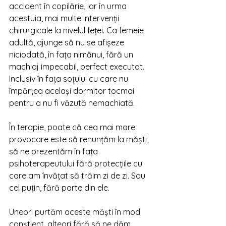
accident în copilărie, iar în urma 
acestuia, mai multe intervenții 
chirurgicale la nivelul feței. Ca femeie 
adultă, ajunge să nu se afișeze 
niciodată, în fața nimănui, fără un 
machiaj impecabil, perfect executat. 
Inclusiv în fața soțului cu care nu 
împărțea același dormitor tocmai 
pentru a nu fi văzută nemachiată. 
În terapie, poate că cea mai mare 
provocare este să renunțăm la măști, 
să ne prezentăm în fața 
psihoterapeutului fără protecțiile cu 
care am învățat să trăim zi de zi. Sau 
cel puțin, fără parte din ele. 
Uneori purtăm aceste măști în mod 
conștient, alteori fără să ne dăm 