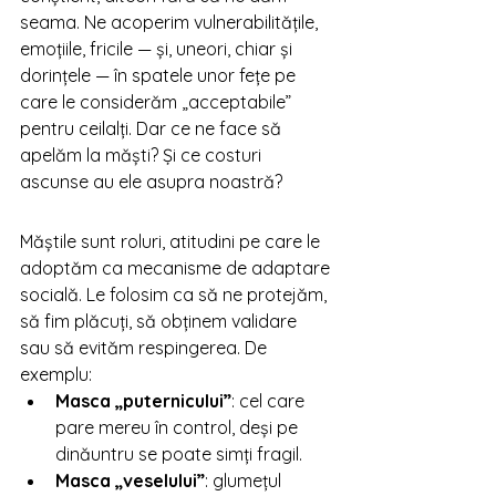
seama. Ne acoperim vulnerabilitățile, 
emoțiile, fricile — și, uneori, chiar și 
dorințele — în spatele unor fețe pe 
care le considerăm „acceptabile” 
pentru ceilalți. Dar ce ne face să 
apelăm la măști? Și ce costuri 
ascunse au ele asupra noastră?
Măștile sunt roluri, atitudini pe care le 
adoptăm ca mecanisme de adaptare 
socială. Le folosim ca să ne protejăm, 
să fim plăcuți, să obținem validare 
sau să evităm respingerea. De 
exemplu:
Masca „puternicului”
: cel care 
pare mereu în control, deși pe 
dinăuntru se poate simți fragil.
Masca „veselului”
: glumețul 