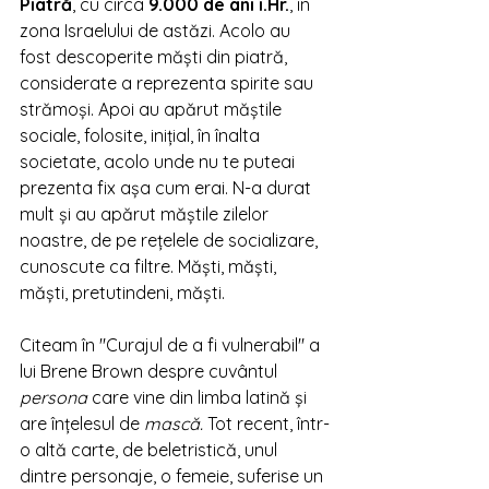
Piatră
, cu circa 
9.000 de ani 
î.Hr
.
, în 
zona Israelului de astăzi. Acolo au 
fost descoperite măști din piatră, 
considerate a reprezenta spirite sau 
strămoși. Apoi au apărut măștile 
sociale, folosite, inițial, în înalta 
societate, acolo unde nu te puteai 
prezenta fix așa cum erai. N-a durat 
mult și au apărut măștile zilelor 
noastre, de pe rețelele de socializare, 
cunoscute ca filtre. Măști, măști, 
măști, pretutindeni, măști. 
Citeam în "Curajul de a fi vulnerabil" a 
lui Brene Brown despre cuvântul 
persona 
care vine din limba latină și 
are înțelesul de 
mască. 
Tot recent, într-
o altă carte, de beletristică, unul 
dintre personaje, o femeie, suferise un 