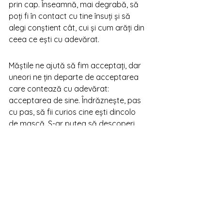
prin cap. Înseamnă, mai degrabă, să 
poți fi în contact cu tine însuți și să 
alegi conștient cât, cui și cum arăți din 
ceea ce ești cu adevărat.
Măștile ne ajută să fim acceptați, dar 
uneori ne țin departe de acceptarea 
care contează cu adevărat: 
acceptarea de sine. Îndrăznește, pas 
cu pas, să fii curios cine ești dincolo 
de mască. S-ar putea să descoperi 
că acolo, în spatele scutului, e un om 
mai frumos și mai puternic decât ai 
crezut vreodată.
Îți las în încheiere un scurt fragment 
din Brene Brown, "Curajul de a fi 
vulnerabil", cartea lunii iulie la 
LiteraTerapia: