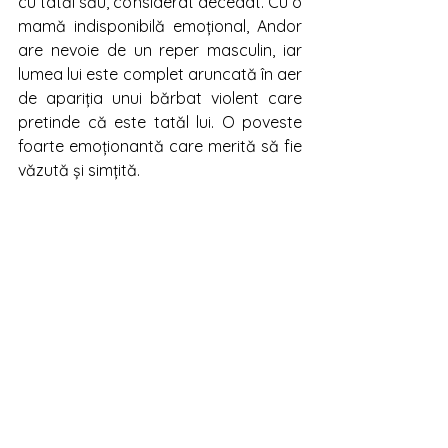
cu tatăl său, considerat decedat. Cu o 
mamă indisponibilă emoțional, Andor 
are nevoie de un reper masculin, iar 
lumea lui este complet aruncată în aer 
de apariția unui bărbat violent care 
pretinde că este tatăl lui. O poveste 
foarte emoționantă care merită să fie 
văzută și simțită. 