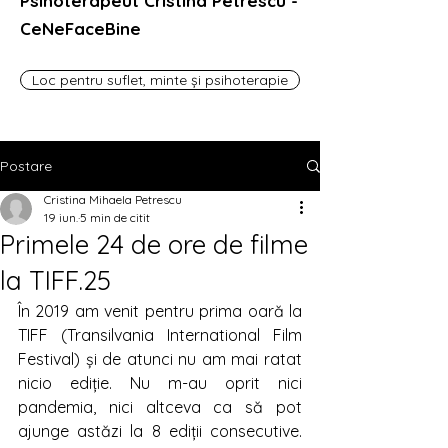
Psihoterapeut Cristina Petrescu -
CeNeFaceBine
Loc pentru suflet, minte și psihoterapie
Postare
Cristina Mihaela Petrescu
19 iun.
5 min de citit
Primele 24 de ore de filme
la TIFF.25
În 2019 am venit pentru prima oară la 
TIFF (Transilvania International Film 
Festival) și de atunci nu am mai ratat 
nicio ediție. Nu m-au oprit nici 
pandemia, nici altceva ca să pot 
ajunge astăzi la 8 ediții consecutive. 