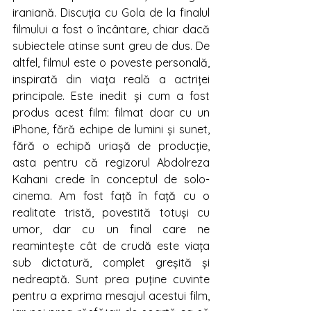
iraniană. Discuția cu Gola de la finalul 
filmului a fost o încântare, chiar dacă 
subiectele atinse sunt greu de dus. De 
altfel, filmul este o poveste personală, 
inspirată din viața reală a actriței 
principale. Este inedit și cum a fost 
produs acest film: filmat doar cu un 
iPhone, fără echipe de lumini și sunet, 
fără o echipă uriașă de producție, 
asta pentru că regizorul Abdolreza 
Kahani crede în conceptul de solo-
cinema. Am fost față în față cu o 
realitate tristă, povestită totuși cu 
umor, dar cu un final care ne 
reamintește cât de crudă este viața 
sub dictatură, complet greșită și 
nedreaptă. Sunt prea puține cuvinte 
pentru a exprima mesajul acestui film, 