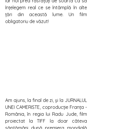
iar noi prea răsfățați de soartă ca să 
înțelegem real ce se întâmplă în alte 
țări din această lume. Un film 
obligatoriu de văzut! 
Am ajuns, la final de zi, și la JURNALUL 
UNEI CAMERISTE, coproducție Franța - 
România, în regia lui Radu Jude, film 
proiectat la TIFF la doar câteva 
săptămâni după premiera mondială 