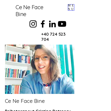
Ce Ne Face
ME
NU
Bine
+40 724 523
704
Ce Ne Face Bine