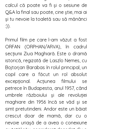
calcul că poate va fi și o sesiune de 
Q&A la final sau poate, cine știe, mai ai 
și tu nevoie la toaletă sau să mănânci 
:)). 
Primul film pe care l-am văzut a fost 
ORFAN (ORPHAN/ARVA), în cadrul 
secțiunii Ziua Maghiară. Este o dramă 
istorică, regizată de Laszlo Nemes, cu 
Bojtorjan Barabas în rolul principal, un 
copil care a făcut un rol absolut 
excepțional. Acțiunea filmului se 
petrece în Budapesta, anul 1957, când 
umbrele războiului și ale revoluției 
maghiare din 1956 încă se văd și se 
simt pretutindeni. Andor este un băiat 
crescut doar de mamă, dar cu o 
nevoie uriașă de a avea o conexiune 