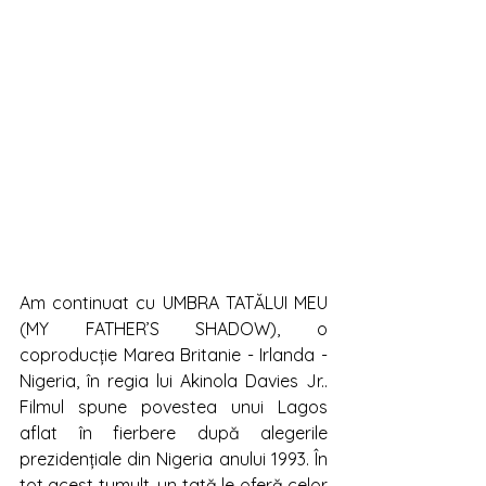
Am continuat cu UMBRA TATĂLUI MEU 
(MY FATHER’S SHADOW), o 
coproducție Marea Britanie - Irlanda - 
Nigeria, în regia lui Akinola Davies Jr.. 
Filmul spune povestea unui Lagos 
aflat în fierbere după alegerile 
prezidențiale din Nigeria anului 1993. În 
tot acest tumult, un tată le oferă celor 